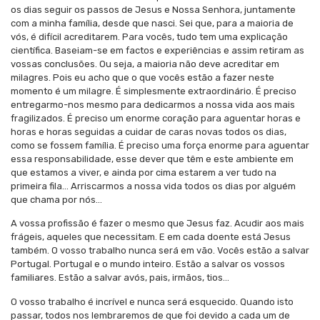
os dias seguir os passos de Jesus e Nossa Senhora, juntamente
com a minha família, desde que nasci. Sei que, para a maioria de
vós, é difícil acreditarem. Para vocês, tudo tem uma explicação
científica. Baseiam-se em factos e experiências e assim retiram as
vossas conclusões. Ou seja, a maioria não deve acreditar em
milagres. Pois eu acho que o que vocês estão a fazer neste
momento é um milagre. É simplesmente extraordinário. É preciso
entregarmo-nos mesmo para dedicarmos a nossa vida aos mais
fragilizados. É preciso um enorme coração para aguentar horas e
horas e horas seguidas a cuidar de caras novas todos os dias,
como se fossem família. É preciso uma força enorme para aguentar
essa responsabilidade, esse dever que têm e este ambiente em
que estamos a viver, e ainda por cima estarem a ver tudo na
primeira fila… Arriscarmos a nossa vida todos os dias por alguém
que chama por nós…
A vossa profissão é fazer o mesmo que Jesus faz. Acudir aos mais
frágeis, aqueles que necessitam. E em cada doente está Jesus
também. O vosso trabalho nunca será em vão. Vocês estão a salvar
Portugal. Portugal e o mundo inteiro. Estão a salvar os vossos
familiares. Estão a salvar avós, pais, irmãos, tios…
O vosso trabalho é incrível e nunca será esquecido. Quando isto
passar, todos nos lembraremos de que foi devido a cada um de