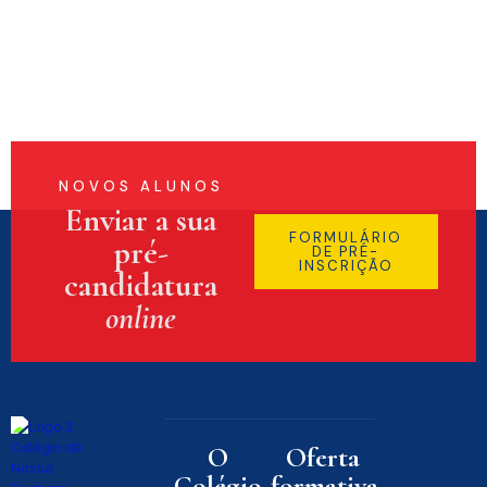
NOVOS ALUNOS
Enviar a sua
FORMULÁRIO
pré-
DE PRÉ-
INSCRIÇÃO
candidatura
online
O
Oferta
Colégio
formativa