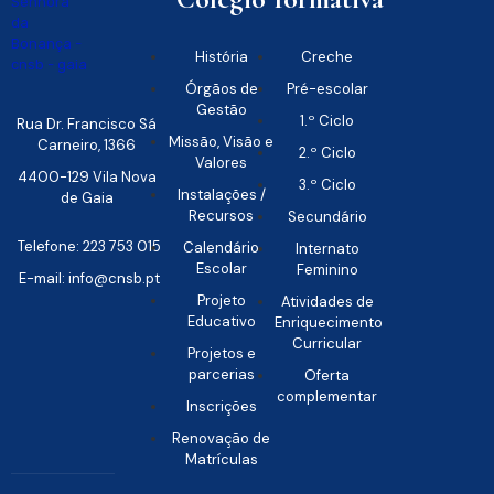
História
Creche
Órgãos de
Pré-escolar
Gestão
1.º Ciclo
Rua Dr. Francisco Sá
Missão, Visão e
Carneiro, 1366
2.º Ciclo
Valores
4400-129 Vila Nova
3.º Ciclo
Instalações /
de Gaia
Recursos
Secundário
Telefone: 223 753 015
Calendário
Internato
Escolar
Feminino
E-mail: info@cnsb.pt
Projeto
Atividades de
Educativo
Enriquecimento
Curricular
Projetos e
parcerias
Oferta
complementar
Inscrições
Renovação de
Matrículas