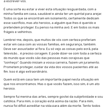
a escrever-vos.
É uma sorte eu estar a viver esta situação resguardada, com a
minha família em casa, saudável e ainda ter um quintal para arejar.
Todos os que se encontram em isolamento, certamente dedicam
esse sacrifício, mas ato heroico, a alguém que lhes é querido e
pretendem proteger. Eu penso na minha avó. E em todos os mais
frágeis e velhinhos.
Lembrei-me, depois, que muitos de vós com certeza preferiam
estar em casa com as vossas famílias, em segurança, também.
Deve ser assustador aí fora. Eu só vejo as coisas pelo ecrã, pela
televisão… é preciso coragem. E pode dizer-se com toda a certeza
do mundo que vocês são das pessoas mais corajosas que
“conheço”. Quando iniciam a vossa carreira, fazem um juramento.
Prometem proteger, cuidar da vida dos vossos pacientes até ao
fim. Isso é algo extraordinário.
Quem está em casa tem um importante papel nesta situação em
que nos encontramos. Mas o que vocês fazem, isso sim, é um ato
heroico.
Sempre fui menina das artes, sempre gostei da subjetividade e sou
católica. Para mim, o coração está acima da razão. Para mim,
nunca foi difícil acreditar na vida para além da morte. Tento todos