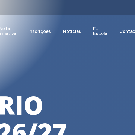
ferta
E-
Inscrições
Notícias
Contac
ormativa
Escola
RIO