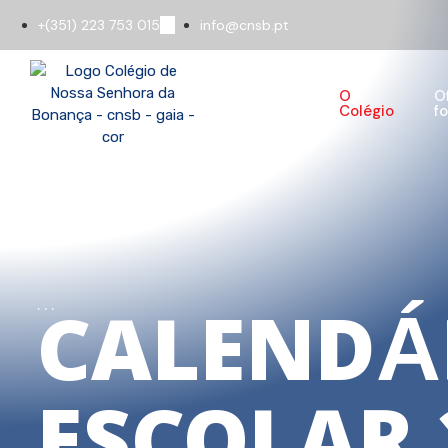
+(351) 223 753 015
info@cnsb.pt
O
O
Colégio
f
CALENDÁ
...