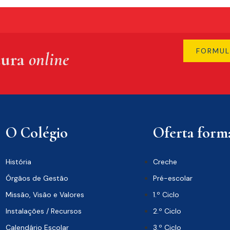
FORMUL
tura
online
O Colégio
Oferta forma
História
Creche
Órgãos de Gestão
Pré-escolar
Missão, Visão e Valores
1.º Ciclo
Instalações / Recursos
2.º Ciclo
Calendário Escolar
3.º Ciclo