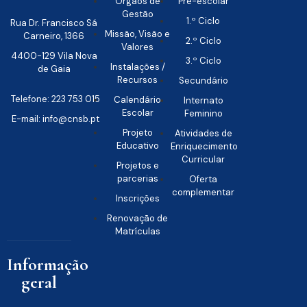
Órgãos de
Pré-escolar
Gestão
1.º Ciclo
Rua Dr. Francisco Sá
Missão, Visão e
Carneiro, 1366
2.º Ciclo
Valores
4400-129 Vila Nova
3.º Ciclo
Instalações /
de Gaia
Recursos
Secundário
Telefone: 223 753 015
Calendário
Internato
Escolar
Feminino
E-mail: info@cnsb.pt
Projeto
Atividades de
Educativo
Enriquecimento
Curricular
Projetos e
parcerias
Oferta
complementar
Inscrições
Renovação de
Matrículas
Informação
geral