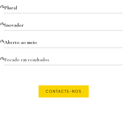
0%
Plural
0%
Inovador
0%
Aberto ao meio
0%
Focado em resultados
CONTACTE-NOS