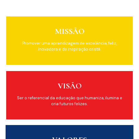
MISSÃO
Promover uma aprendizagem de excelência, feliz,
inovadora e de inspiração cristã.
VISÃO
Ser o referencial da educação que humaniza, ilumina e
cria futuros felizes.