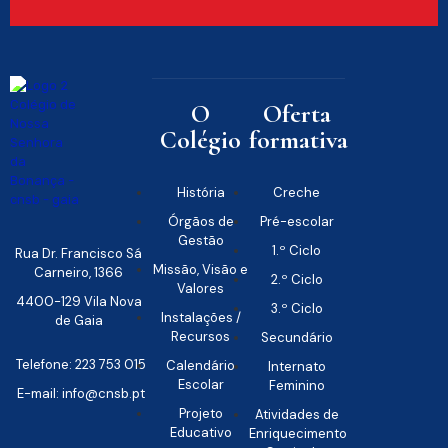
O
Oferta
Colégio
formativa
História
Creche
Órgãos de
Pré-escolar
Gestão
1.º Ciclo
Rua Dr. Francisco Sá
Missão, Visão e
Carneiro, 1366
2.º Ciclo
Valores
4400-129 Vila Nova
3.º Ciclo
Instalações /
de Gaia
Recursos
Secundário
Telefone: 223 753 015
Calendário
Internato
Escolar
Feminino
E-mail: info@cnsb.pt
Projeto
Atividades de
Educativo
Enriquecimento