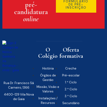
FORMULÁRIO
pré-
DE PRÉ-
INSCRIÇÃO
candidatura
online
O
Oferta
Colégio
formativa
História
Creche
Órgãos de
Pré-escolar
Gestão
1.º Ciclo
Rua Dr. Francisco Sá
Missão, Visão e
Carneiro, 1366
2.º Ciclo
Valores
4400-129 Vila Nova
3.º Ciclo
Instalações /
de Gaia
Recursos
Secundário