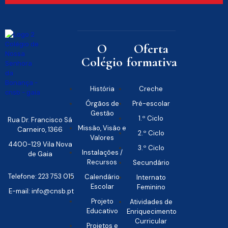
O
Oferta
Colégio
formativa
História
Creche
Órgãos de
Pré-escolar
Gestão
1.º Ciclo
Rua Dr. Francisco Sá
Missão, Visão e
Carneiro, 1366
2.º Ciclo
Valores
4400-129 Vila Nova
3.º Ciclo
Instalações /
de Gaia
Recursos
Secundário
Telefone: 223 753 015
Calendário
Internato
Escolar
Feminino
E-mail: info@cnsb.pt
Projeto
Atividades de
Educativo
Enriquecimento
Curricular
Projetos e