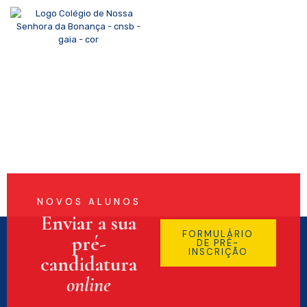
NOVOS ALUNOS
Enviar a sua
FORMULÁRIO
pré-
DE PRÉ-
INSCRIÇÃO
candidatura
online