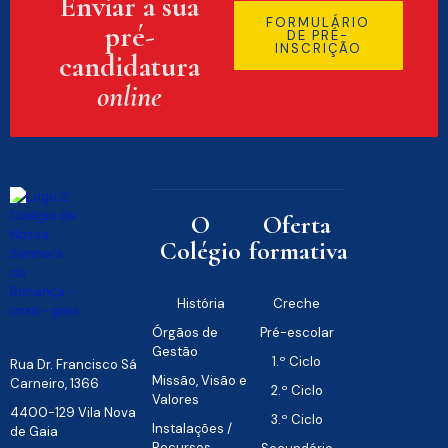
Enviar a sua
FORMULÁRIO
pré-
DE PRÉ-
INSCRIÇÃO
candidatura
online
O
Oferta
Colégio
formativa
História
Creche
Órgãos de
Pré-escolar
Gestão
1.º Ciclo
Rua Dr. Francisco Sá
Missão, Visão e
Carneiro, 1366
2.º Ciclo
Valores
4400-129 Vila Nova
3.º Ciclo
Instalações /
de Gaia
Recursos