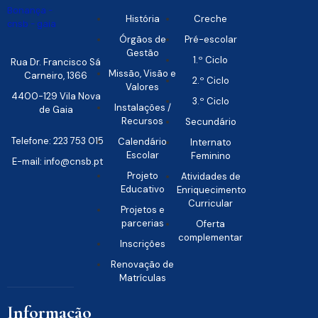
História
Creche
Órgãos de
Pré-escolar
Gestão
1.º Ciclo
Rua Dr. Francisco Sá
Missão, Visão e
Carneiro, 1366
2.º Ciclo
Valores
4400-129 Vila Nova
3.º Ciclo
Instalações /
de Gaia
Recursos
Secundário
Telefone: 223 753 015
Calendário
Internato
Escolar
Feminino
E-mail: info@cnsb.pt
Projeto
Atividades de
Educativo
Enriquecimento
Curricular
Projetos e
parcerias
Oferta
complementar
Inscrições
Renovação de
Matrículas
Informação