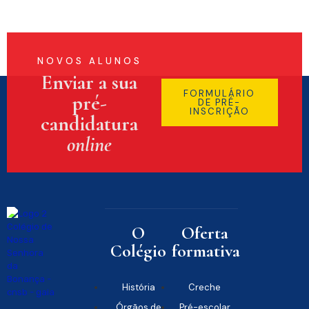
NOVOS ALUNOS
Enviar a sua
FORMULÁRIO
pré-
DE PRÉ-
INSCRIÇÃO
candidatura
online
O
Oferta
Colégio
formativa
História
Creche
Órgãos de
Pré-escolar