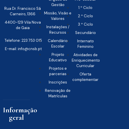
Gestão
1.º Ciclo
Rua Dr. Francisco Sá
Missão, Visão e
Carneiro, 1366
2.º Ciclo
Valores
4400-129 Vila Nova
3.º Ciclo
Instalações /
de Gaia
Recursos
Secundário
Telefone: 223 753 015
Calendário
Internato
Escolar
Feminino
E-mail: info@cnsb.pt
Projeto
Atividades de
Educativo
Enriquecimento
Curricular
Projetos e
parcerias
Oferta
complementar
Inscrições
Renovação de
Matrículas
Informação
geral