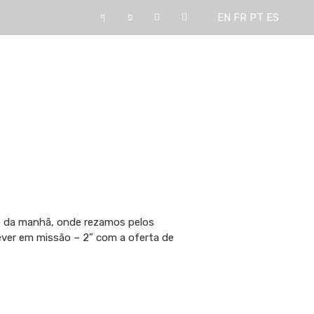
EN
FR
PT
ES
tos
Recrutamento
o da manhã, onde rezamos pelos
ever em missão – 2” com a oferta de