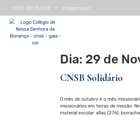
+(351) 223 753 015
info@cnsb.pt
O
O
Colégio
f
Dia:
29 de No
CNSB Solidário
O mês de outubro é o mês missionár
missionários em terras de missão. N
material escolar: afias (276); borrach