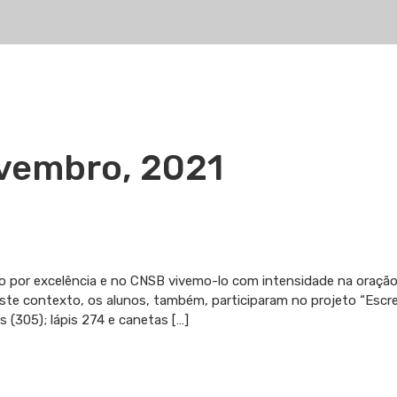
ferta
E-
Inscrições
Notícias
Contac
ormativa
Escola
vembro, 2021
io por excelência e no CNSB vivemo-lo com intensidade na oraçã
este contexto, os alunos, também, participaram no projeto “Escr
as (305); lápis 274 e canetas […]